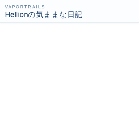
コ
ナ
HOME
Uncategorized
メリポ稼いできました
ン
ビ
テ
ゲ
2007年2月5日
/ 最終更新日時 :
2007年2月5日
Hellion
ン
ー
ツ
シ
メリポ稼いできました
へ
ョ
ス
ン
キ
に
ッ
移
今日も仕事終わってさっさと家に帰りました！
プ
動
前は仕事が終わってすぐ帰るのはもったないと思ってたの
ですが、
今はこれだけ早く帰れるなら寄り道するともったいない気
持ちです(・∀・)
CDやプラモを衝動買いしなくていいので良いこと……か