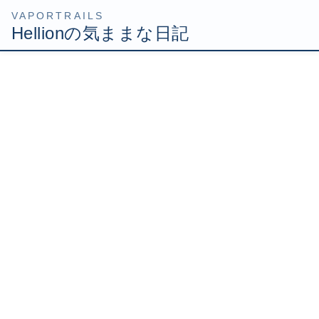
コ
ナ
HOME
Uncategorized
持ち手作り
ン
ビ
テ
ゲ
2007年2月20日
/ 最終更新日時 :
2007年2月20日
Hellion
ン
ー
ツ
シ
持ち手作り
へ
ョ
ス
ン
キ
に
ッ
移
そろそろMGパトレイバーを弄ってやりましょう。
プ
動
前回作業では、クリアーパーツの後ハメ加工で挫折してし
まいましたが、接着してしまった以上このまま突き進むし
かありません！
とりあえず肩のクリアーパーツをマスキングしつつ合わせ
目を消そうとしたのですが、肝心の肩パーツ左右の合いが