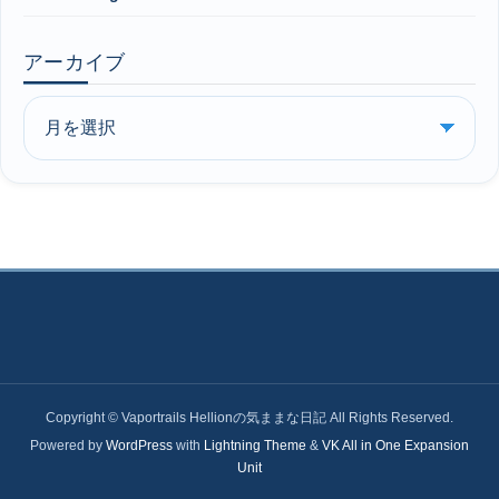
アーカイブ
Copyright © Vaportrails Hellionの気ままな日記 All Rights Reserved.
Powered by
WordPress
with
Lightning Theme
&
VK All in One Expansion
Unit