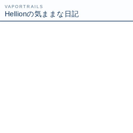
コ
ナ
HOME
Uncategorized
ナイトAF2コンプリート！
ン
ビ
テ
ゲ
2007年5月1日
/ 最終更新日時 :
2007年5月1日
Hellion
ン
ー
ツ
シ
ナイトAF2コンプリート！
へ
ョ
ス
ン
キ
に
ッ
移
今日のFFは、裏ボスティン氷河。
プ
動
先週は突然「今から東京ミッドタウンに行って来てく
れ！」という無茶な依頼が来て裏サンド参加出来ませんで
した(´Д⊂ヽ
今日はそんなことがないよう、さっさと逃げ出してきまし
たよｗ