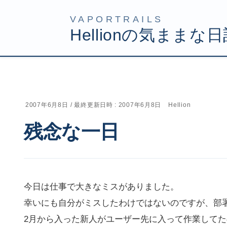
コ
ナ
HOME
Uncategorized
残念な一日
ン
ビ
テ
ゲ
ン
ー
ツ
シ
2007年6月8日
/ 最終更新日時 :
2007年6月8日
Hellion
へ
ョ
残念な一日
ス
ン
キ
に
ッ
移
プ
動
今日は仕事で大きなミスがありました。
幸いにも自分がミスしたわけではないのですが、部
2月から入った新人がユーザー先に入って作業して