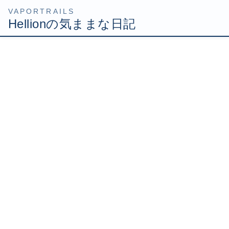
コ
ナ
HOME
Uncategorized
1/32 Mig29
ン
ビ
テ
ゲ
2007年6月25日
/ 最終更新日時 :
2007年6月25日
Hellion
ン
ー
ツ
シ
1/32 Mig29
へ
ョ
ス
ン
キ
に
ッ
移
前に現地入りして対応したユーザーに今日も行ってきまし
プ
動
た。
場所は新子安です。メガテリヤキセットで惨敗したとこで
すねｗ
作業は既に一通り終わってて、残るは最終確認と報告だっ
たので特に問題なく終了。