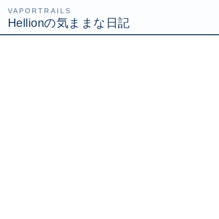
コ
ナ
HOME
Uncategorized
メガテリヤキに惨敗
ン
ビ
テ
ゲ
2007年6月16日
/ 最終更新日時 :
2007年6月16日
Hellion
ン
ー
ツ
シ
メガテリヤキに惨敗
へ
ョ
ス
ン
キ
に
ッ
移
土曜ですがお仕事です(;´д｀)ﾄﾎﾎ…
プ
動
今日はユーザー先対応で現地入りしてきました。
場所は横浜の新子安。あまり聞いたこと無い駅名だったの
ですが、京浜東北線や京急が通って結構栄えてましたよ。
駅の近くには高層マンションや大型ショッピングモールが
あり、今日のユーザーもそのショッピングモール内にあり