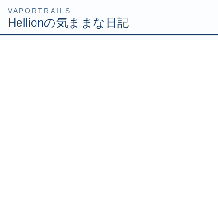
コ
ナ
HOME
Uncategorized
ハセガワ凄いね
ン
ビ
テ
ゲ
2007年7月1日
/ 最終更新日時 :
2007年7月1日
Hellion
ン
ー
ツ
シ
ハセガワ凄いね
へ
ョ
ス
ン
キ
に
ッ
移
昨日はたっぷり寝たので、日曜にしては早く目が覚めまし
プ
動
た。体調もだいぶよくなってきたようです(・∀・)
こんな日は、身体に悪いことをしましょう！てなわけでプ
ラモつくり開始です(￣ー￣)
スケールモデルリハビリ大会2機目もハセガワ1/48のF-16
です。キットはコロンビアANG。