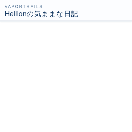
コ
ナ
HOME
Uncategorized
池袋家電戦争！
ン
ビ
テ
ゲ
2007年7月13日
/ 最終更新日時 :
2007年7月13日
Hellion
ン
ー
ツ
シ
池袋家電戦争！
へ
ョ
ス
ン
キ
に
ッ
移
今日は仕事が速く終わったので、あちこちブラブラしてき
プ
動
ました。
まずは中目黒の美容院に行ってきました。
馴染みのとこなのでリラックスしながら切ってもらったの
ですが、ふと壁を見るとネイルケアの広告があります。
店員さんに聞いてみると、女性は勿論だけど男性の利用者