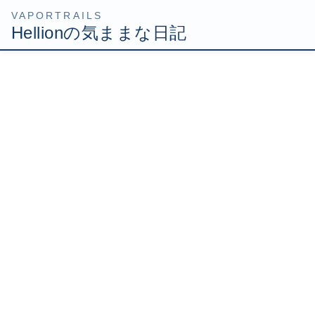
コ
ナ
HOME
Uncategorized
ラオックス「ザ・コンピュータ館」閉店
ン
ビ
テ
ゲ
2007年8月5日
/ 最終更新日時 :
2007年8月5日
Hellion
ン
ー
ツ
シ
ラオックス「ザ・コンピュー
へ
ョ
ス
ン
タ館」閉店
キ
に
ッ
移
プ
動
ラオックス「ザ・コンピュータ館」が9月末に閉店してし
まうようです。
http://bcnranking.jp/news/0708/070803_8078.html
私も「ザ・コンピュータ館」はよく利用していたので、閉