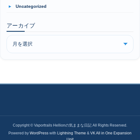
Uncategorized
アーカイブ
Copyright © Vaportrails Hellionの気ままな日記 All Rights Reserved.
Powered by
WordPress
with
Lightning Theme
&
VK All in One Expansion
Unit