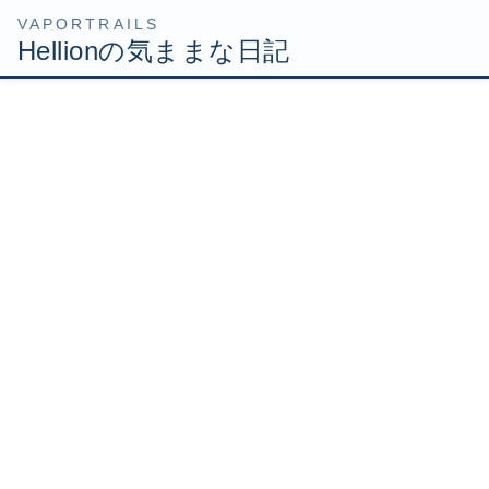
コ
ナ
HOME
Uncategorized
ゆりさんPS2の修理っす
ン
ビ
テ
ゲ
2007年9月15日
/ 最終更新日時 :
2007年9月15日
Hellion
ン
ー
ツ
シ
ゆりさんPS2の修理っす
へ
ョ
ス
ン
キ
に
ッ
移
7/18のブログでも書きましたが、ディスクを読み込まなく
プ
動
なったPS2の修理をしたことがあります。思ったよりも楽
勝で修理出来たのですが、その事をLSで話したら、ゆり
さんから同じくディスクを読まないPS2があるから修理し
てほしいと依頼が来ました(・∀・)
よっしゃやったるか！ヽ(ﾟДﾟ)ﾉ というかブログのネタ提