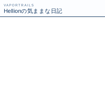
コ
ナ
HOME
Uncategorized
Hellion深川の旅
ン
ビ
テ
ゲ
2007年9月10日
/ 最終更新日時 :
2007年9月10日
Hellion
ン
ー
ツ
シ
Hellion深川の旅
へ
ョ
ス
ン
キ
に
ッ
移
今日も外回りでございます。
プ
動
場所は、東京都の木場ににある「深川ギャザリア」という
立派な建物でありました。
専用HPもあるんですよ！もうブルジョワ感溢れまくりで
すわ(ﾟДﾟ)
http://www.gatharia.jp/plaza/index.htm