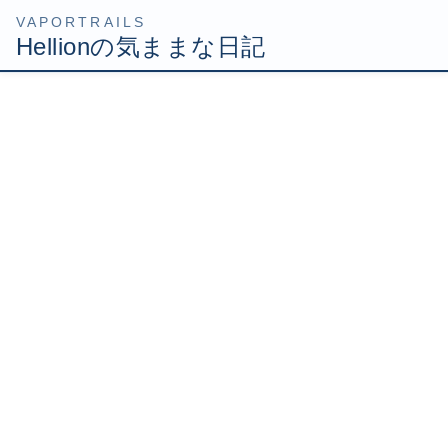
コ
ナ
HOME
Uncategorized
こいつはスゲェぜ……
ン
ビ
テ
ゲ
2007年10月4日
/ 最終更新日時 :
2007年10月4日
Hellion
ン
ー
ツ
シ
こいつはスゲェぜ……
へ
ョ
ス
ン
キ
に
ッ
移
今日もとあるユーザー先に行ってきたのですが、そこで素
プ
動
敵なものを発見しました。
こちらです。