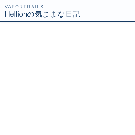
コ
ナ
HOME
Uncategorized
オシム監督倒れる、回復を祈っています
ン
ビ
テ
ゲ
2007年11月16日
/ 最終更新日時 :
2007年11月16日
Hellion
ン
ー
ツ
シ
オシム監督倒れる、回復を祈
へ
ョ
ス
ン
っています
キ
に
ッ
移
プ
動
オシムサッカー日本代表監督、脳梗塞で倒れる
http://headlines.yahoo.co.jp/hl?a=20071117-00000013-
sanspo-spo
会社帰りに駅のキオスクで夕刊紙の「オシム監督が脳梗