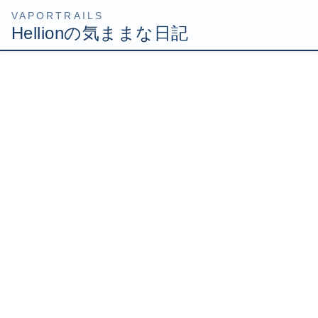
コ
ナ
HOME
Uncategorized
贈り物渡してきました
ン
ビ
テ
ゲ
2007年12月14日
/ 最終更新日時 :
2007年12月14日
Hellion
ン
ー
ツ
シ
贈り物渡してきました
へ
ョ
ス
ン
キ
に
ッ
移
美容院に行って美容師さんに贈り物を渡してきました(・
プ
動
∀・)
この美容師さんにはほんとお世話になりました。
かれこれ7年くらいかな。ず～っと切ってもらってまし
た。
場所が中目黒なので、正直家からは遠いんだけど、やっぱ