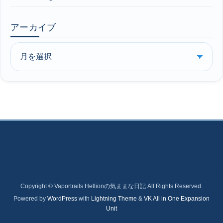
アーカイブ
Copyright © Vaportrails Hellionの気ままな日記 All Rights Reserved.
Powered by
WordPress
with
Lightning Theme
&
VK All in One Expansion
Unit