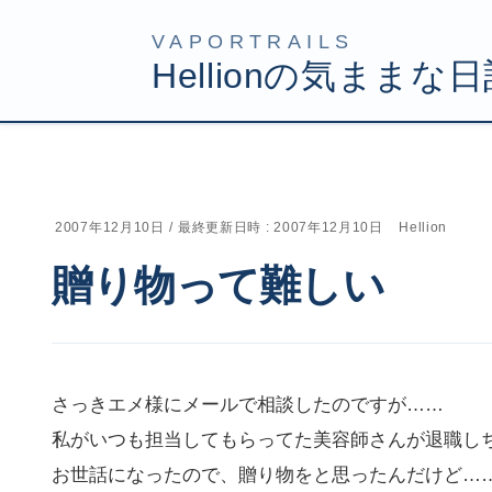
コ
ナ
HOME
Uncategorized
贈り物って難しい
ン
ビ
テ
ゲ
ン
ー
ツ
シ
2007年12月10日
/ 最終更新日時 :
2007年12月10日
Hellion
へ
ョ
贈り物って難しい
ス
ン
キ
に
ッ
移
プ
動
さっきエメ様にメールで相談したのですが……
私がいつも担当してもらってた美容師さんが退職し
お世話になったので、贈り物をと思ったんだけど……何