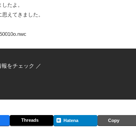
ましたよ。
に思えてきました。
1150010o.nwc
情報をチェック ／
Threads
Hatena
Copy