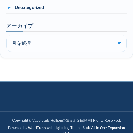
Uncategorized
アーカイブ
Copyright © Vaportrails Hellionの気ままな日記 All Rights Reserved.
Powered by
WordPress
with
Lightning Theme
&
VK All in One Expansion