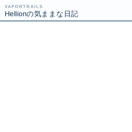
コ
ナ
HOME
Uncategorized
ヤフオク出品デビュー
ン
ビ
テ
ゲ
2008年1月6日
/ 最終更新日時 :
2008年1月6日
Hellion
ン
ー
ツ
シ
ヤフオク出品デビュー
へ
ョ
ス
ン
キ
に
ッ
移
去年ガクブルしながら買ったテレビですが、悲しいことに
プ
動
プラモが大量に置かれている私の部屋には設置する場所が
ありませんorz
逆に言えば、プラモが無ければテレビを設置出来る………
やむおえん、プラモ処分するか！
プラモの数は正確に数えたことは無いけど、たぶん
600個