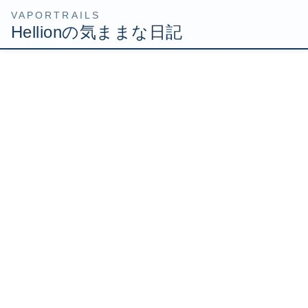
コ
ナ
HOME
Uncategorized
なんとか回復できました
ン
ビ
テ
ゲ
2008年2月11日
/ 最終更新日時 :
2008年2月11日
Hellion
ン
ー
ツ
シ
なんとか回復できました
へ
ョ
ス
ン
キ
に
ッ
移
え～体調悪かったので長時間寝まくりました！
プ
動
昨日寝たのが午後11時で、起きたら午後4時！17時間も寝
ちゃったよｗｗ
でも、たっぷり寝たおかげで体調もいい感じ。
朝食兼昼食（時間的にどっちも違うだろ）のお茶漬けを食
べて、その後また寝るヘリオンなのでしたｗ