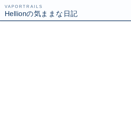
コ
ナ
HOME
Uncategorized
Hellion宇都宮の旅 お土産満載！
ン
ビ
テ
ゲ
2008年4月9日
/ 最終更新日時 :
2008年4月9日
Hellion
ン
ー
ツ
シ
Hellion宇都宮の旅 お土産満
へ
ョ
ス
ン
載！
キ
に
ッ
移
プ
動
今日は仕事で宇都宮に出張でした！
東京からだと遠いかなって思ってたけど、新幹線使えば1
時間30分くらいで行けるようです。
1時間30分なら普段の通勤時間とあまり変わらないっすね