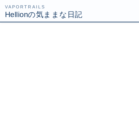
コ
ナ
HOME
Uncategorized
ペルソナ４買ってきた！
ン
ビ
テ
ゲ
2008年7月10日
/ 最終更新日時 :
2008年7月10日
Hellion
ン
ー
ツ
シ
ペルソナ４買ってきた！
へ
ョ
ス
ン
キ
に
ッ
移
今日は期待のゲームソフト「ペルソナ４」の発売日であり
プ
動
ます！
会社帰りにゲットしてきましたよ(・∀・)
と偉そうなことを書いたけど、実は前作の３はやったこと
ないんすよｗ
４をやる前に３やろう！ってず～っと思っていたんだけ