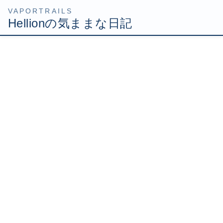
コ
ナ
HOME
Uncategorized
MG ザクVer2.0ゲットだぜ
ン
ビ
テ
ゲ
2008年9月5日
/ 最終更新日時 :
2008年9月5日
Hellion
ン
ー
ツ
シ
MG ザクVer2.0ゲットだぜ
へ
ョ
ス
ン
キ
に
ッ
移
池袋ビックカメラ西口店でザクの安売りセールに遭遇。
プ
動
MG ザクVer2.0
MGザクVer2.0は去年発売された比較的新しいキットで
す。