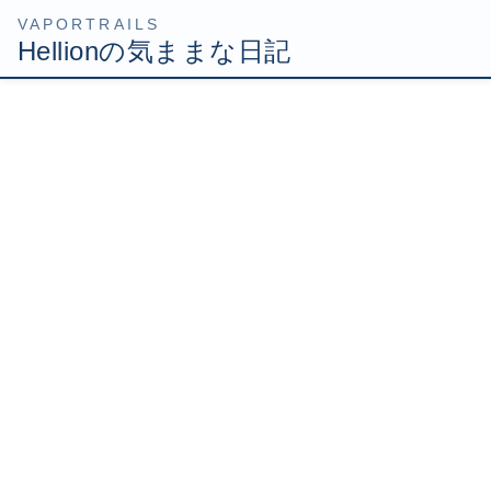
コ
ナ
HOME
Uncategorized
月が変わって色々と変わった
ン
ビ
テ
ゲ
2008年10月1日
/ 最終更新日時 :
2008年10月1日
Hellion
ン
ー
ツ
シ
月が変わって色々と変わった
へ
ョ
ス
ン
キ
に
ッ
移
今日から10月になり衣替えとなりました。
プ
動
9月末から寒くなってきてたので上着を着るのはいいんだ
けど、久々にネクタイを装着すると物凄い息苦しさがあり
ます(；´Д｀)
ネクタイしてると半分首を絞められているようなもんです
からね。