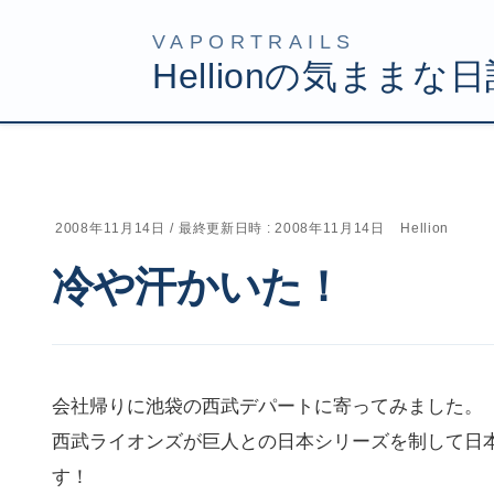
コ
ナ
HOME
Uncategorized
冷や汗かいた！
ン
ビ
テ
ゲ
ン
ー
ツ
シ
2008年11月14日
/ 最終更新日時 :
2008年11月14日
Hellion
へ
ョ
冷や汗かいた！
ス
ン
キ
に
ッ
移
プ
動
会社帰りに池袋の西武デパートに寄ってみました。
西武ライオンズが巨人との日本シリーズを制して日
す！