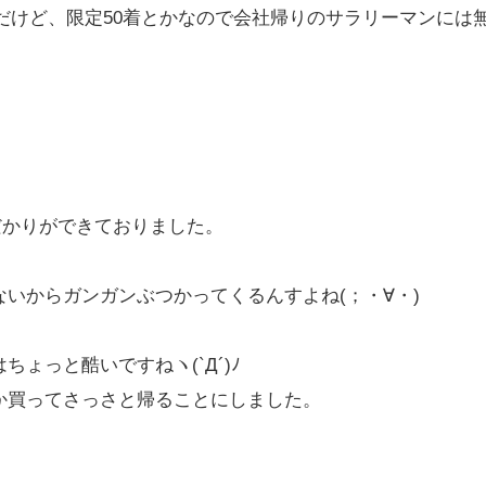
んだけど、限定50着とかなので会社帰りのサラリーマンには
人だかりができておりました。
いからガンガンぶつかってくるんすよね(；・∀・)
ょっと酷いですねヽ(`Д´)ﾉ
か買ってさっさと帰ることにしました。