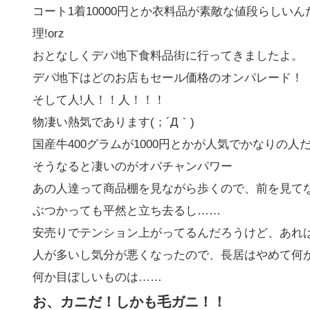
コート1着10000円とか衣料品が素敵な値段らしい
理!orz
おとなしくデパ地下食料品街に行ってきましたよ。
デパ地下はどのお店もセール価格のオンパレード！
そして人!人！！人！！！
物凄い熱気であります(；´Д｀)
国産牛400グラムが1000円とかが人気でかなりの
そうなると凄いのがオバチャンパワー
あの人達って商品棚を見ながら歩くので、前を見てな
ぶつかっても平然と立ち去るし……
安売りでテンション上がってるんだろうけど、あれはち
人が多いし気分が悪くなったので、長居はやめて何
何か目ぼしいものは……
お、カニだ！しかも毛ガニ！！