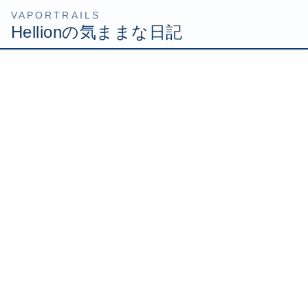
コ
ナ
HOME
Uncategorized
MGシナンジュ ゲットっす
ン
ビ
テ
ゲ
2008年12月27日
/ 最終更新日時 :
2008年12月27日
Hellion
ン
ー
ツ
シ
MGシナンジュ ゲットっす
へ
ョ
ス
ン
キ
に
ッ
移
何気なく模型コーナーに立ち寄ったら何やら怪しげなバリ
プ
動
ケードが！
近寄ってみるとこれでした。
MGシナンジュ（Ver.カトキさん