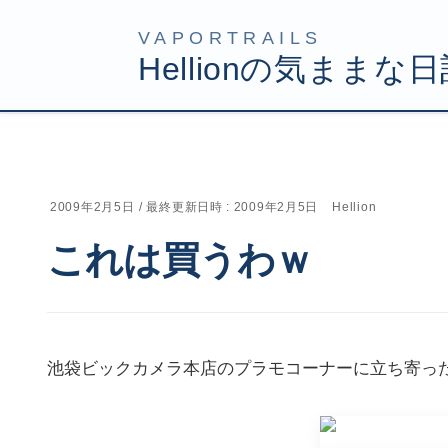
コ
ナ
HOME
Uncategorized
これは買うわｗ
ン
ビ
テ
ゲ
ン
ー
ツ
シ
2009年2月5日
/ 最終更新日時 :
2009年2月5日
Hellion
へ
ョ
これは買うわｗ
ス
ン
キ
に
ッ
移
プ
動
池袋ビックカメラ本店のプラモコーナーに立ち寄っ