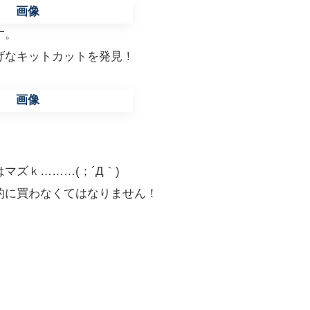
す。
げなキットカットを発見！
ズｋ………(；´Д｀)
的に買わなくてはなりません！