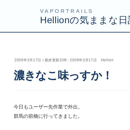
コ
ナ
HOME
Uncategorized
濃きなこ味っすか！
ン
ビ
テ
ゲ
ン
ー
ツ
シ
2009年3月17日
/ 最終更新日時 :
2009年3月17日
Hellion
へ
ョ
濃きなこ味っすか！
ス
ン
キ
に
ッ
移
プ
動
今日もユーザー先作業で外出。
群馬の前橋に行ってきました。