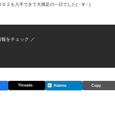
Ｄ２を入手できて大満足の一日でした(・∀・)
情報をチェック ／
Threads
Hatena
Copy