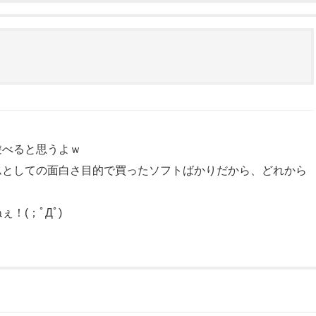
遊べると思うよｗ
ムとしての面白さ目的で買ったソフトばかりだから、どれから
！(；ﾟДﾟ)