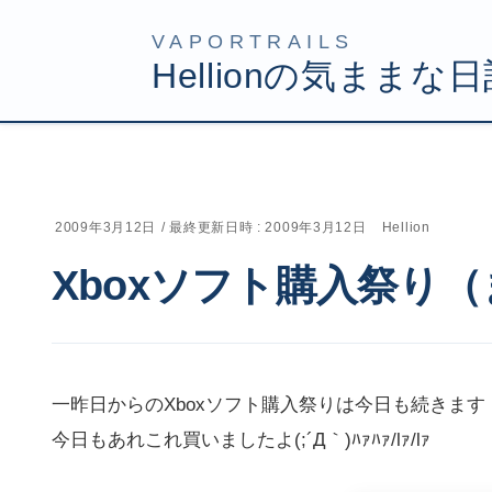
コ
ナ
HOME
Uncategorized
Xboxソフト購入祭り（まだ買
ン
ビ
テ
ゲ
ン
ー
ツ
シ
2009年3月12日
/ 最終更新日時 :
2009年3月12日
Hellion
へ
ョ
Xboxソフト購入祭り
ス
ン
キ
に
ッ
移
プ
動
一昨日からのXboxソフト購入祭りは今日も続きます
今日もあれこれ買いましたよ(;´Д｀)ﾊｧﾊｧ/lｧ/lｧ