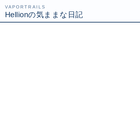
コ
ナ
HOME
Uncategorized
三倍の速さになるわけではなかった！
ン
ビ
テ
ゲ
2009年4月12日
/ 最終更新日時 :
2009年4月12日
Hellion
ン
ー
ツ
シ
三倍の速さになるわけではな
へ
ョ
ス
ン
かった！
キ
に
ッ
移
プ
動
このような物を買ってきた！
AMD Phenom X3 720 Black Edition