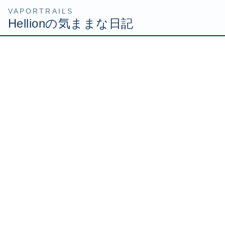
コ
ナ
HOME
Uncategorized
グラン・トリノを観てきました
ン
ビ
テ
ゲ
2009年5月26日
/ 最終更新日時 :
2009年5月26日
Hellion
ン
ー
ツ
シ
グラン・トリノを観てきまし
へ
ョ
ス
ン
た
キ
に
ッ
移
プ
動
有給使って今日明日とお休み取りました！
健全に引きこもってダラダラ過ごすか！とも思ったけど、
折角の休みなので家にいるのも勿体無い。
でも、平日休みなので友達はみんな仕事してるので、一緒