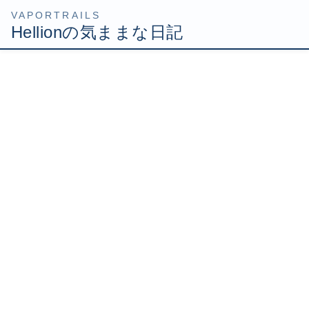
コ
ナ
HOME
Uncategorized
ラストレムナント 超古代遺跡ツアー
ン
ビ
テ
ゲ
2009年6月29日
/ 最終更新日時 :
2009年6月29日
Hellion
ン
ー
ツ
シ
ラストレムナント 超古代遺
へ
ョ
ス
ン
跡ツアー
キ
に
ッ
移
プ
動
真覇王も倒し、実績1000達成しました。
ゲーム本編はもう遊び尽くしました。こっから先は趣味の
世界になります。
まずはトレーニング場として名高い超古代遺跡に突入であ