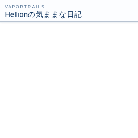
コ
ナ
HOME
Uncategorized
気持ちを切り替えて
ン
ビ
テ
ゲ
2009年6月16日
/ 最終更新日時 :
2009年6月16日
Hellion
ン
ー
ツ
シ
気持ちを切り替えて
へ
ョ
ス
ン
キ
に
ッ
移
まだ三沢さんの死にショックを受けておりますが、いつま
プ
動
でも落ち込んでいては駄目ですよね。
気持ちを切り替えなければと思っております。
気分転換に買い物に行ってきまして、これらのプラモを買
ってまいりました。