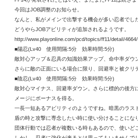
今回はJOB調整のお知らせ。
なんと、私がメインで出撃する機会が多い忍者でし
どうやらJOBアビリティが追加されるようです。
http://www.playonline.com/pcd/topics/ff11/detail/4664/
■陽忍(Lv40 使用間隔:5分 効果時間:5分)
敵対心アップ＆忍具の知識効果アップ、命中率ダウ
さらに敵の正面にいる場合に限り、回避率と被クリ
■陰忍(Lv40 使用間隔:5分 効果時間:5分)
敵対心マイナス、回避率ダウン。さらに標的の後方
メージにボーナスを得る。
一長一短あるアビリティのようですね。暗黒のラス
盾の時と攻撃に専念したい時に使い分けることにな
団体行動では忍者が複数いる時もあるので、使いど
しかし、忍者に強化が来るとは思ってもいませんで