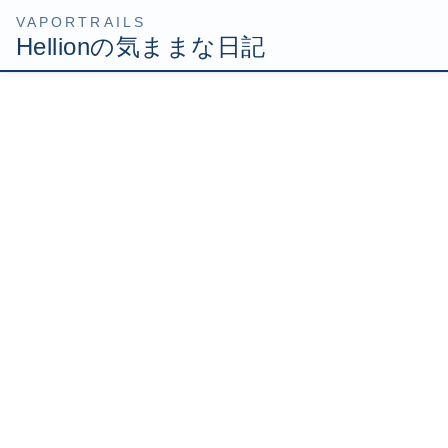
コ
ナ
HOME
Uncategorized
何故こんなに可愛いのか
ン
ビ
テ
ゲ
2009年9月2日
/ 最終更新日時 :
2009年9月2日
Hellion
ン
ー
ツ
シ
何故こんなに可愛いのか
へ
ョ
ス
ン
キ
に
ッ
移
相変わらずジョギング中に公園のネコともふもふ戯れる
プ
動
日々であります。
最近はネコのほうから近寄ってくるようになって、可愛さ
倍増ですよ！
中でも２匹可愛いのがいまして、黒猫は腹をなでられるの
が大好きでゴロゴロ鳴きながら体をえびぞりにしてお腹丸