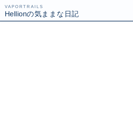
コ
ナ
HOME
Uncategorized
明日から部署異動
ン
ビ
テ
ゲ
2009年9月30日
/ 最終更新日時 :
2009年9月30日
Hellion
ン
ー
ツ
シ
明日から部署異動
へ
ョ
ス
ン
キ
に
ッ
移
前にあるかもと話した部署異動。
プ
動
やはり９月末をもって異動ということになりましたorz
病院やクリニックに導入した医療用パソコンが突如起動し
なくなった！などの故障をなおしたり、先生の操作ミス
（直接そんなことは言えないけど！）による不具合を対応
するなどの作業をしておりました。