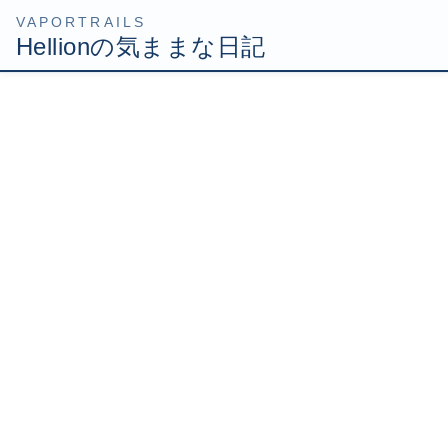
コ
ナ
HOME
Uncategorized
FF11まさかの展開！
ン
ビ
テ
ゲ
2010年2月28日
/ 最終更新日時 :
2010年2月28日
Hellion
ン
ー
ツ
シ
FF11まさかの展開！
へ
ョ
ス
ン
キ
に
ッ
移
今年もヴァナ★フェスがおこなわれましたが、そこで今後
プ
動
のFF11の方針がいろいろ発表されたようです。
色々驚く発表があったようだけど、なんといっても驚いた
のがレベルキャップ開放！
最終的にはレベル９９まで上限が引き上げられる
そうですよ！