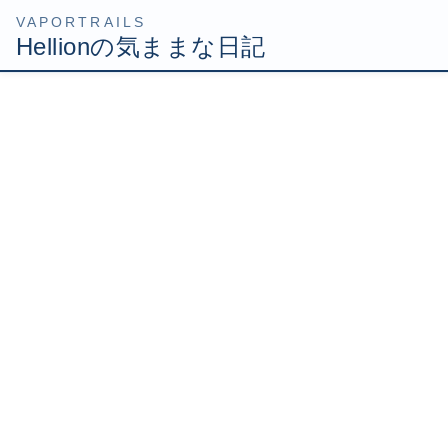
コ
ナ
HOME
Uncategorized
Hasegawa マクロスゼロ VF-0S 製作記２
ン
ビ
テ
ゲ
2010年8月18日
/ 最終更新日時 :
2010年8月18日
Hellion
ン
ー
ツ
シ
Hasegawa マクロスゼロ
へ
ョ
ス
ン
VF-0S 製作記２
キ
に
ッ
移
プ
動
仮組みの段階では合わせ目消しする箇所が少なくて良いな
～って思ったんだけど、気になる所を見つけてしまった。
エアインテーク内部に強烈な段差があるのですよ！
あまりにはっきりした段差なので、これは段差というより