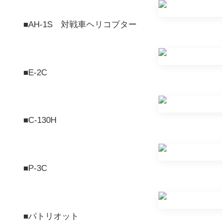
■AH-1S 対戦車ヘリコプター
■E-2C
■C-130H
■P-3C
■パトリオット