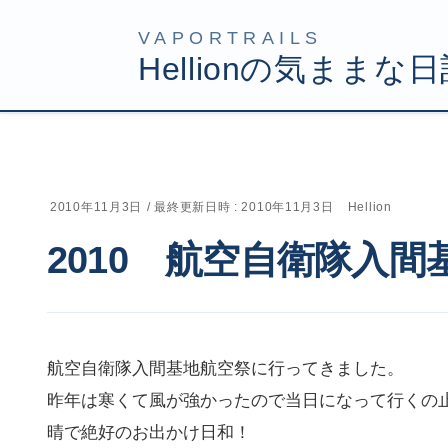
コ
ナ
HOME
Uncategorized
2010 航空自衛隊入間基地航
ン
ビ
テ
ゲ
ン
ー
ツ
シ
2010年11月3日
/ 最終更新日時 :
2010年11月3日
Hellion
へ
ョ
2010 航空自衛隊入間
ス
ン
キ
に
ッ
移
プ
動
航空自衛隊入間基地航空祭に行ってきました。
昨年は寒くて風が強かったので当日になって行くの
晴で絶好のお出かけ日和！