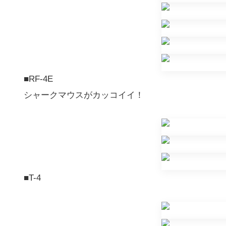
■RF-4E
シャークマウスがカッコイイ！
■T-4