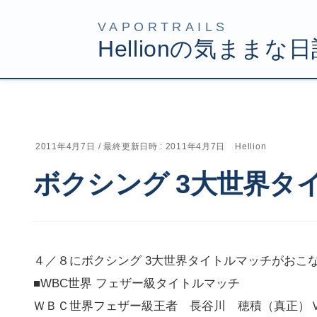
コ
ナ
HOME
Uncategorized
ボクシング 3大世界タイトル
ン
ビ
テ
ゲ
ン
ー
ツ
シ
2011年4月7日
/ 最終更新日時 :
2011年4月7日
Hellion
へ
ョ
ボクシング 3大世界タ
ス
ン
キ
に
ッ
移
プ
動
４／８にボクシング 3大世界タイトルマッチがおこ
■WBC世界 フェザー級タイトルマッチ
ＷＢＣ世界フェザー級王者 長谷川 穂積（真正）