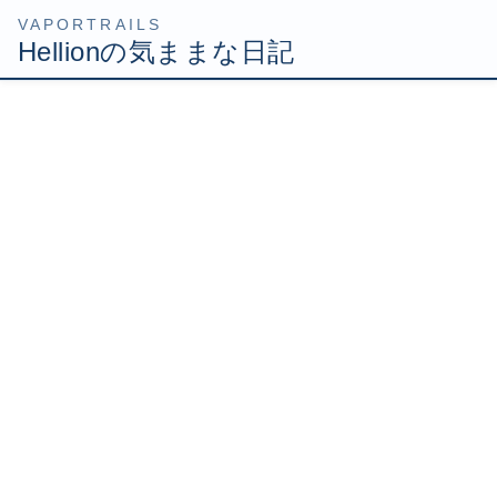
コ
ナ
HOME
プラモデル
ガンプラ
MG 1/100 RX-93 vガンダム Ver.Ka
MG 1/100 RX-93 vガンダム Ver.Ka 製作記3
ン
ビ
テ
ゲ
ン
ー
2013年2月11日
/ 最終更新日時 :
2025年5月13日
Hellion
ツ
シ
へ
ョ
MG 1/100 RX-93 vガンダム
ス
ン
Ver.Ka 製作記3
キ
に
ッ
移
プ
動
サフ吹き終わりました。ドスコーイ！