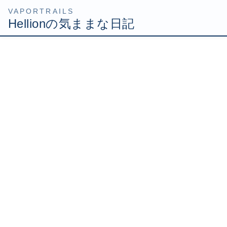
コ
ナ
HOME
Uncategorized
エメ様光臨！
ン
ビ
テ
ゲ
2007年12月19日
/ 最終更新日時 :
2007年12月19日
Hellion
ン
ー
ツ
シ
エメ様光臨！
へ
ョ
ス
ン
キ
に
ッ
移
最近ナイズルが楽しい(・∀・)
プ
動
適当にやってた時は、こんなのクリアできるのかorz っ
て思ってたけど、慣れてきたら俄然楽しくなってきまし
た！
今日もサクっと挑戦してみようと思ったけど、残念ながら
ちゃーさんもセキ部長も不在。