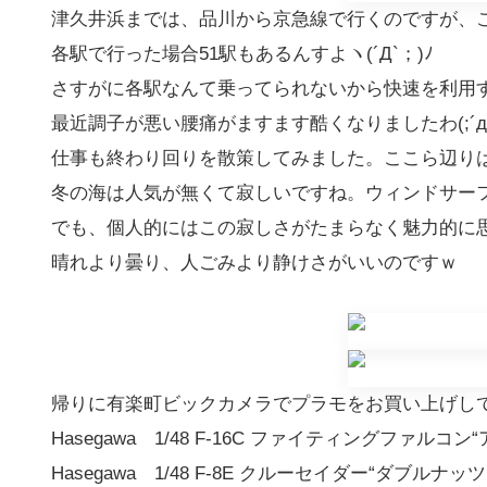
津久井浜までは、品川から京急線で行くのですが、
各駅で行った場合51駅もあるんすよヽ(´Д`；)ﾉ
さすがに各駅なんて乗ってられないから快速を利用す
最近調子が悪い腰痛がますます酷くなりましたわ(;´д｀
仕事も終わり回りを散策してみました。ここら辺り
冬の海は人気が無くて寂しいですね。ウィンドサー
でも、個人的にはこの寂しさがたまらなく魅力的に
晴れより曇り、人ごみより静けさがいいのですｗ
帰りに有楽町ビックカメラでプラモをお買い上げし
Hasegawa 1/48 F-16C ファイティングファルコ
Hasegawa 1/48 F-8E クルーセイダー“ダブルナッツ