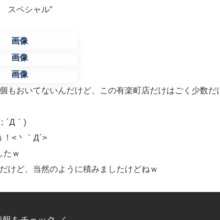
003 スペシャル”
1個もおいてないんだけど、この有楽町店だけはごく少数だ
´Д｀)
<丶｀Д´>
したｗ
うだけど、当然のように積みましたけどねｗ