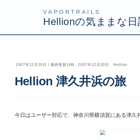
コ
ナ
HOME
Uncategorized
Hellion 津久井浜の旅
ン
ビ
テ
ゲ
ン
ー
ツ
シ
2007年12月20日
/ 最終更新日時 :
2007年12月20日
Hellion
へ
ョ
Hellion 津久井浜の旅
ス
ン
キ
に
ッ
移
プ
動
今日はユーザー対応で、神奈川県横須賀にある津久