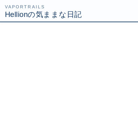
コ
ナ
HOME
Uncategorized
Guitar Heroに夢中になりそう！
ン
ビ
テ
ゲ
2009年9月16日
/ 最終更新日時 :
2009年9月16日
Hellion
ン
ー
ツ
シ
Guitar Heroに夢中になりそ
へ
ョ
ス
ン
う！
キ
に
ッ
移
プ
動
初プレイではボロボロだったGH5。
こりゃやべえ！と思うような逆に燃えてくるような気持ち
っすよ
（おいらゲームに関してはマゾなのよｗ
でも、練習していくうちに段々なんとかなってきた。