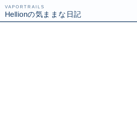
コ
ナ
HOME
Uncategorized
思わぬ形でFF11プレイヤーと出会いました
ン
ビ
テ
ゲ
2009年9月17日
/ 最終更新日時 :
2009年9月17日
Hellion
ン
ー
ツ
シ
思わぬ形でFF11プレイヤーと
へ
ョ
ス
ン
出会いました
キ
に
ッ
移
プ
動
今日も嬉しいことにすじ師匠にGH5のパーティに誘って頂
きました！
入ってみると、既に何人かの方がいらっしゃいます。
どなたも熱いギターヒーロ野郎ばかり！
（かよわき女性もおり