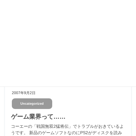
2007年9月3日
Uncategorized
サポ上げでございます
月曜恒例サポ上げです。 レベル1から始まったサポ上げもう
とうとうレベル20になりました。 野良だと上げる気がしな
いJOBでも、LSメンバー同士だと気兼ねなく上げれるのが
良いですね。 今日も総勢11人が集まりました！ あま […]
2007年9月2日
Uncategorized
ゲーム業界って……
コーエーの「戦国無双2猛将伝」でトラブルがおきているよ
うです。 新品のゲームソフトなのにPS2がディスクを読み