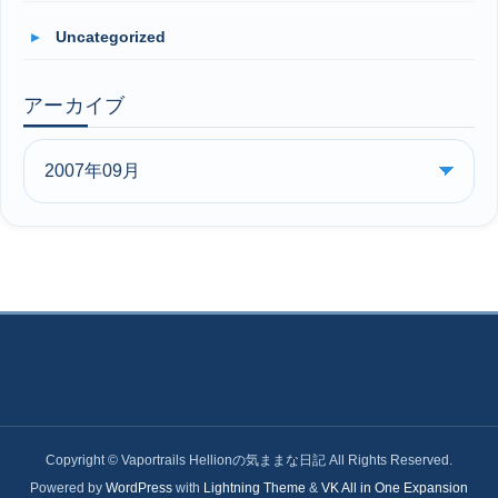
Uncategorized
アーカイブ
Copyright © Vaportrails Hellionの気ままな日記 All Rights Reserved.
Powered by
WordPress
with
Lightning Theme
&
VK All in One Expansion