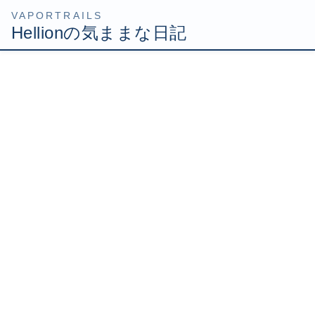
コ
ナ
HOME
2007年9月
ン
ビ
テ
ゲ
ン
ー
ツ
シ
2007年9月8日
へ
ョ
Uncategorized
ス
ン
キ
に
たいしたことではありませんが
ッ
移
今皆様に見てもらってるブログは、BIGLOBE提供のブログ
プ
動
を使用しております。 どういう経緯でこのブログに辿りつ
いたか解りませんが、このしょぼいブログを見てもらって
ありがたく思っております(-∧-) さて、特定のHPやブ […]