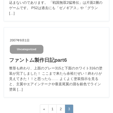
込まないのであります。 「戦国無双2猛将伝」は片面2層の
ゲームです。 PS2は過去にも「ゼノギアス」や「グラン
[…]
2007年9月1日
Uncategorized
ファントム製作日記part6
整形も終わり、上面のグレー315と下面のホワイト316の塗
装が完了しました！ ここまで来たら余裕だぜい！終わりが
見えてきた！！と思ったら…… よくよく塗装指示を見る
と、主翼やエアインテークや垂直尾翼の淵を銀色でライン
塗装 […]
投
固
固
固
«
1
2
3