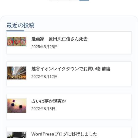
稿
定
定
定
ペ
ペ
ペ
の
ー
ー
ー
ペ
ジ
ジ
ジ
最近の投稿
ー
ジ
漫画家 原田久仁信さん死去
送
2025年5月25日
り
越谷イオンレイクタウンでお買い物 前編
2022年8月12日
占いは夢か現実か
2022年8月8日
WordPressブログに移行しました