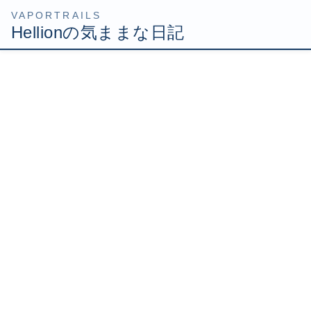
コ
ナ
HOME
2010年7月
ン
ビ
テ
ゲ
ン
ー
ツ
シ
2010年7月26日
へ
ョ
Uncategorized
ス
ン
キ
に
白虎佩楯大冒険
ッ
移
白虎佩楯取りに行ってまいりました！ 前回はくきー主催で
プ
動
やったんだけど、ろりさんの分がまさかの3連続ドロップ無
し！ あの時はろりさん気丈に振舞ってたけど悔しかったと
思うんだよね。 いつかやらねば！と思ってたんだけど、う
ちの […]