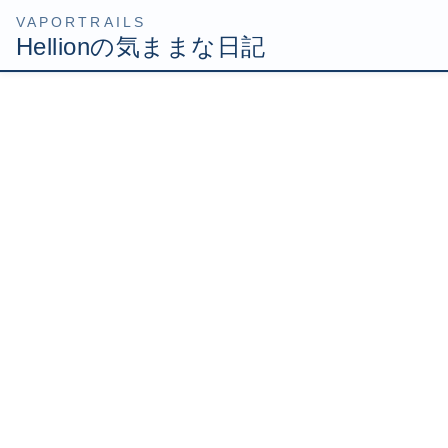
コ
ナ
HOME
2007年9月
ン
ビ
テ
ゲ
ン
ー
ツ
シ
2007年9月30日
へ
ョ
Uncategorized
ス
ン
キ
に
セキ部長の晴れ舞台！
ッ
移
FFモチュベーションが落ちたままですが、今日はインしな
プ
動
ければなりません。 今日はセキ部長の晴れ舞台だからで
す！ 元々は、ホマムもナシラも希望してないのにリンバス
に参加してくれてるセキ部長の為に何か取らせてあげた
い！ってい […]