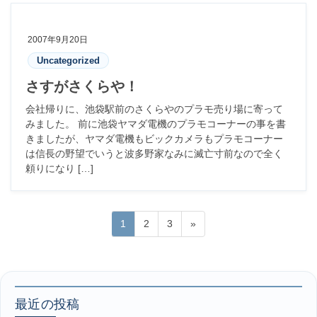
2007年9月20日
Uncategorized
さすがさくらや！
会社帰りに、池袋駅前のさくらやのプラモ売り場に寄って
みました。 前に池袋ヤマダ電機のプラモコーナーの事を書
きましたが、ヤマダ電機もビックカメラもプラモコーナー
は信長の野望でいうと波多野家なみに滅亡寸前なので全く
頼りになり […]
投
固
固
固
1
2
3
»
稿
定
定
定
ペ
ペ
ペ
の
ー
ー
ー
ペ
ジ
ジ
ジ
ー
最近の投稿