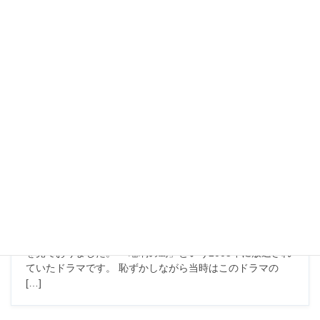
ゲルググカッコイイ
え～ゲルググ完成しますた( ﾟдﾟ) ファントムに乗せてみた
( ﾟдﾟ) ファントムもデカイけどゲルググもデカイなあ。っ
てか違和感無いねｗ さて、これでゲルググも完成したので
次のを作ｒ…… まだ色も塗ってないのよね。って […]
2007年9月21日
Uncategorized
瑠璃の島
え～最近はFFにまともにログインしておりません。 モチュ
ベーションが上がらないってのもあるのですが、このDVD
を見ておりました。 「瑠璃の島」という2005年に放送され
ていたドラマです。 恥ずかしながら当時はこのドラマの
[…]