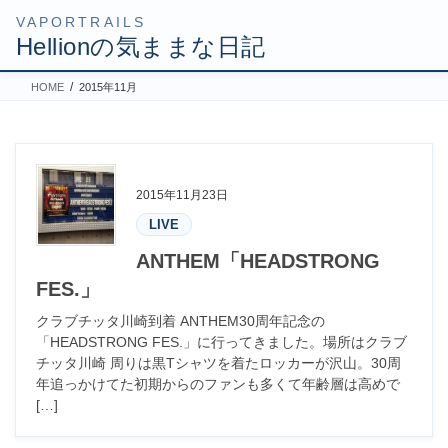
コ
ナ
HOME
2015年11月
ン
ビ
テ
ゲ
ン
ー
ツ
シ
2015年11月23日
へ
ョ
LIVE
ス
ン
キ
に
ANTHEM「HEADSTRONG
ッ
移
FES.」
プ
動
クラブチッタ川崎到着 ANTHEM30周年記念の
「HEADSTRONG FES.」に行ってきました。場所はクラブ
チッタ川崎 周りは黒Tシャツを着たロッカーが沢山。30周
年追っかけてた初期からのファンも多くて年齢層は高めで
[…]