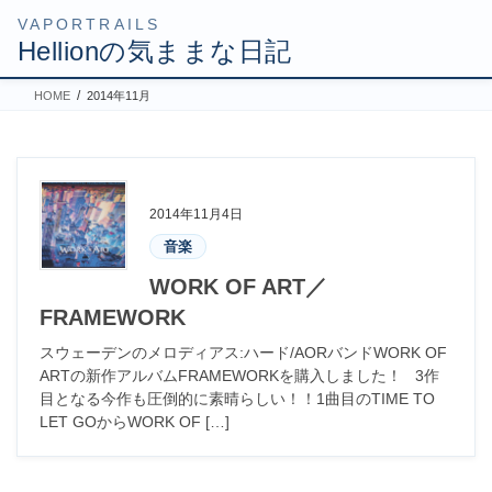
コ
ナ
HOME
2014年11月
ン
ビ
テ
ゲ
ン
ー
ツ
シ
2014年11月4日
へ
ョ
音楽
ス
ン
キ
に
WORK OF ART／
ッ
移
FRAMEWORK
プ
動
スウェーデンのメロディアス:ハード/AORバンドWORK OF
ARTの新作アルバムFRAMEWORKを購入しました！ 3作
目となる今作も圧倒的に素晴らしい！！1曲目のTIME TO
LET GOからWORK OF […]