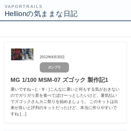
コ
ナ
HOME
2012年8月
ン
ビ
テ
ゲ
ン
ー
ツ
シ
2012年8月30日
へ
ョ
ガンプラ
ス
ン
キ
に
MG 1/100 MSM-07 ズゴック 製作記1
ッ
移
暑いですね～(;・∀・)こんなに暑いと何もする気がおきない
プ
動
のでガリガリ君を食べてぼけーっとしたいけど、暑気払い
でズゴックさんカニ祭りを始めましょう。 このキットは出
来が良いと評判のキットだったけど、本当に作りやすいで
すね […]