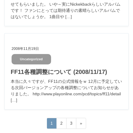
せてもらいました。 いや～実にNickekbackらしいアルバム
です！ ファンにとっては期待通りの素晴らしいアルバムで
はないでしょうか。 1曲目や […]
2008年11月19日
Uncategorized
FF11各種調整について (2008/11/17)
本当に久々ですが、FF11の公式情報をｗ 12月に予定してい
る次回バージョンアップの各種調整についてお知らせがあ
りました。 http://www.playonline.com/pcd/topics/ff11/detail
[…]
投
固
固
固
1
2
3
»
稿
定
定
定