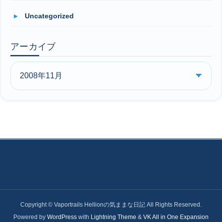
Uncategorized
アーカイブ
Copyright © Vaportrails Hellionの気ままな日記 All Rights Reserved.
Powered by
WordPress
with
Lightning Theme
&
VK All in One Expansion