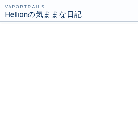
コ
ナ
HOME
2008年11月
ン
ビ
テ
ゲ
ン
ー
ツ
シ
2008年11月30日
へ
ョ
Uncategorized
ス
ン
キ
に
オメガとか獣とか
ッ
移
今日はFFリンバス活動日なので参加してまいりました。 10
プ
動
月くらいから復帰したけど、やはり最初は違和感がありま
したねー 1ヶ月くらいかけてやっと感覚を取り戻すことがで
きて、今ではほぼ前と同じように活動できるようになって
き […]