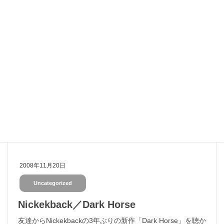
2008年11月21日
Uncategorized
ラストレムナント購入
X-Box360の新作RPG「ラストレムナント」を購入してきま
した！ ビックカメラで買ったら特典ディスクが付いてきま
したよ。 特典ディスクは封すら開けてないけどｗ このラス
トレムナントは、サガシリーズのエキスが色々と入っ […]
2008年11月20日
Uncategorized
Nickekback／Dark Horse
友達からNickekbackの3年ぶりの新作「Dark Horse」を聴か