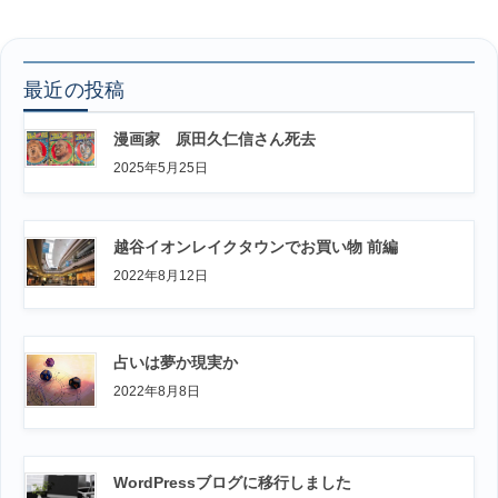
ペ
ペ
ペ
の
ー
ー
ー
ペ
ジ
ジ
ジ
ー
最近の投稿
ジ
漫画家 原田久仁信さん死去
送
2025年5月25日
り
越谷イオンレイクタウンでお買い物 前編
2022年8月12日
占いは夢か現実か
2022年8月8日
WordPressブログに移行しました