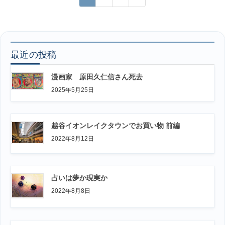
稿
定
定
定
ペ
ペ
ペ
の
ー
ー
ー
ペ
ジ
ジ
ジ
ー
最近の投稿
ジ
漫画家 原田久仁信さん死去
送
2025年5月25日
り
越谷イオンレイクタウンでお買い物 前編
2022年8月12日
占いは夢か現実か
2022年8月8日