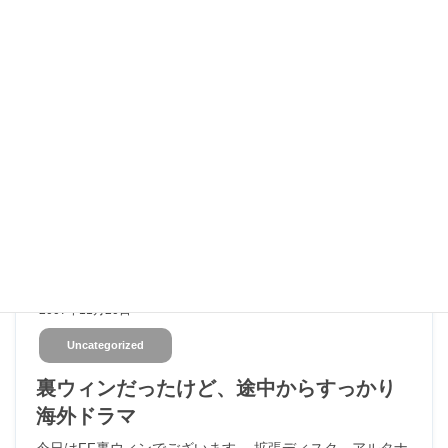
2007年11月22日
Uncategorized
F11拡張ディスク「アルタナの神兵」発売
最近ちょっと仕事が忙しいへりおんです（バニさんも大変
らしいですね、ガンバレー 通常業務も大変なんだけど、い
きなり社内システムのデータベース作成まで依頼されてし
まいますた。 しかも納期が今日11/22！裏とか参加してる場
合 […]
2007年11月20日
Uncategorized
裏ウィンだったけど、途中からすっかり
海外ドラマ
今日はFF裏ウィンでございます。 拡張ディスク、アルタナ