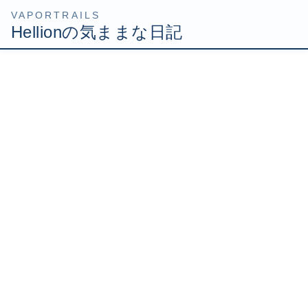
コ
ナ
HOME
2007年11月
ン
ビ
テ
ゲ
ン
ー
ツ
シ
2007年11月30日
へ
ョ
Uncategorized
ス
ン
キ
に
アサシンクリード
ッ
移
前から購入予定だったゲームソフト、アサシンクリードを
プ
動
買って気ましたよ。 アサシン クリード
http://www.ubisoft.co.jp/assassinscreed/ エルサレム1191AD
第三次十字軍時代 十字 […]