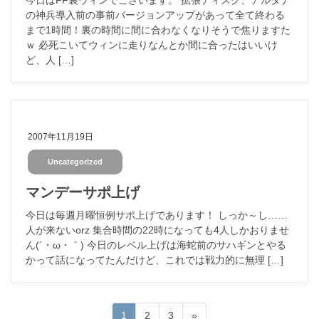
の神兵導入前の事前バージョンアップがあって全て終わる
まで1時間！裏の時間に間に合わなくなりそうで焦りますた
ｗ 必死こいてウィンに走りなんとか間に合ったはいいけ
ど、人 […]
2007年11月19日
Uncategorized
マンデーサポ上げ
今日は毎週月曜恒例サポ上げであります！ しっか～し……
人が来ないorz 集合時間の22時になっても4人しかおりませ
ん(´・ω・｀) 今日のレベル上げは海蛇前のサハギンとやる
かって話になってたんだけど、これでは戦力的に無理 […]
投
固
固
固
1
2
3
»